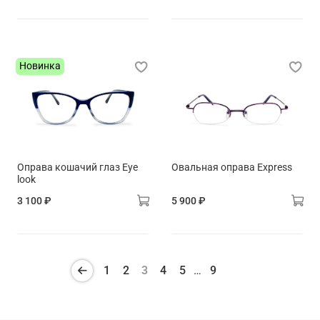
Новинка
Оправа кошачий глаз Eye
Овальная оправа Express
look
3 100 ₽
5 900 ₽
1
2
3
4
5
…
9