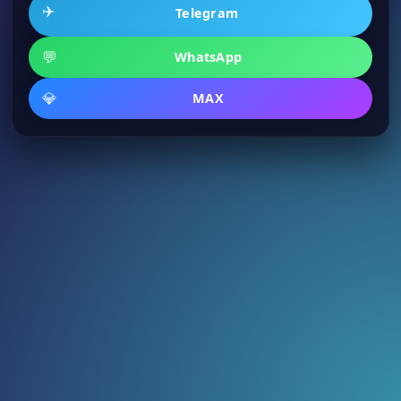
✈️
Telegram
💬
WhatsApp
💎
MAX