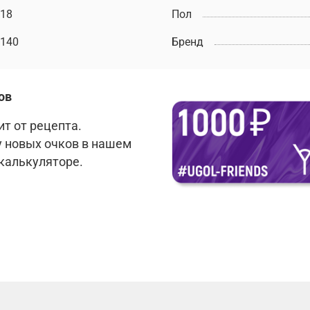
18
Пол
140
Бренд
ов
т от рецепта.
у новых очков в нашем
 калькуляторе.