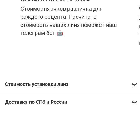
Стоимость очков различна для
каждого рецепта. Расчитать
стоимость ваших линз поможет наш
телеграм бот 🤖
Стоимость установки линз
Стоимость линз различна для каждого рецепта.
Доставка по СПб и России
Расчитать стоимость ваших линз поможет
наш
телеграм бот
🤖.
Отправим очки в любой регион, консультант
рассчитает стоимость доставки во время
Стоимость линз без коррекции зрения:
подтверждения заказа.
Компьютерные линзы от 2500 ₽