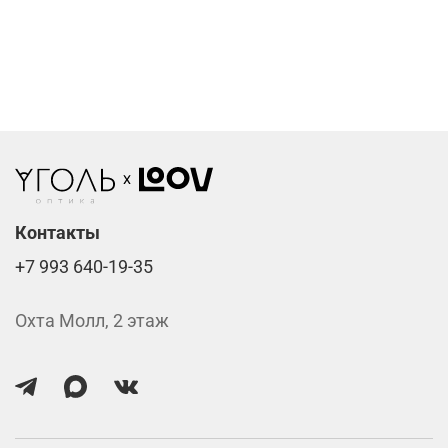
Компьютерные линзы от 2500 ₽
Фотохромные линзы от 6400 ₽
Линзы нулёвки от 900 ₽
Стоимость указана за две линзы вместе с
изготовлением.
Контакты
+7 993 640-19-35
Охта Молл, 2 этаж