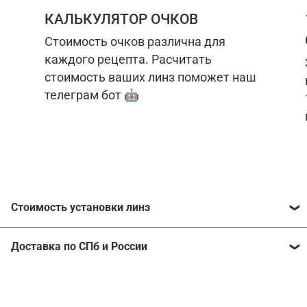
КАЛЬКУЛЯТОР ОЧКОВ
Стоимость очков различна для
каждого рецепта. Расчитать
стоимость ваших линз поможет наш
телеграм бот 🤖
Стоимость установки линз
Стоимость линз различна для каждого рецепта.
Доставка по СПб и России
Расчитать стоимость ваших линз поможет
наш
телеграм бот
🤖.
Отправим очки в любой регион, консультант
рассчитает стоимость доставки во время
Стоимость линз без коррекции зрения:
подтверждения заказа.