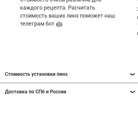
каждого рецепта. Расчитать
стоимость ваших линз поможет наш
телеграм бот 🤖
Стоимость установки линз
Стоимость линз различна для каждого рецепта.
Доставка по СПб и России
Расчитать стоимость ваших линз поможет
наш
телеграм бот
🤖.
Отправим очки в любой регион, консультант
рассчитает стоимость доставки во время
Стоимость линз без коррекции зрения:
подтверждения заказа.
Компьютерные линзы от 2500 ₽
Фотохромные линзы от 6400 ₽