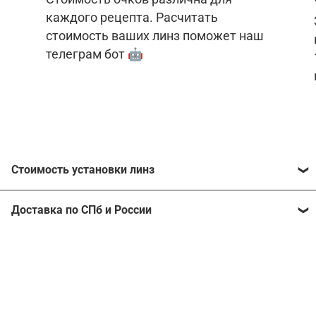
каждого рецепта. Расчитать
стоимость ваших линз поможет наш
телеграм бот 🤖
Стоимость установки линз
Стоимость линз различна для каждого рецепта.
Доставка по СПб и России
Расчитать стоимость ваших линз поможет
наш
телеграм бот
🤖.
Отправим очки в любой регион, консультант
рассчитает стоимость доставки во время
Стоимость линз без коррекции зрения:
подтверждения заказа.
Компьютерные линзы от 2500 ₽
Фотохромные линзы от 6400 ₽