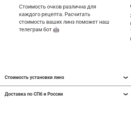
Стоимость очков различна для
каждого рецепта. Расчитать
стоимость ваших линз поможет наш
телеграм бот 🤖
Стоимость установки линз
Стоимость линз различна для каждого рецепта.
Доставка по СПб и России
Расчитать стоимость ваших линз поможет
наш
телеграм бот
🤖.
Отправим очки в любой регион, консультант
рассчитает стоимость доставки во время
Стоимость линз без коррекции зрения:
подтверждения заказа.
Компьютерные линзы от 2500 ₽