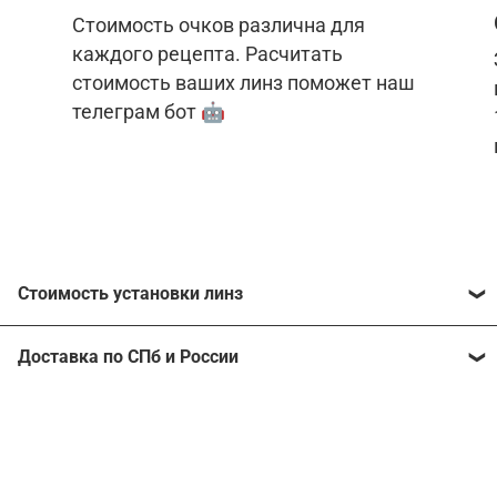
Стоимость очков различна для
каждого рецепта. Расчитать
стоимость ваших линз поможет наш
телеграм бот 🤖
Стоимость установки линз
Стоимость линз различна для каждого рецепта.
Доставка по СПб и России
Расчитать стоимость ваших линз поможет
наш
телеграм бот
🤖.
Отправим очки в любой регион, консультант
рассчитает стоимость доставки во время
Стоимость линз без коррекции зрения:
подтверждения заказа.
Компьютерные линзы от 2500 ₽