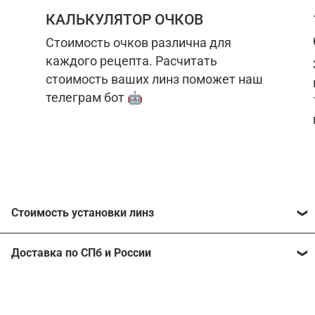
КАЛЬКУЛЯТОР ОЧКОВ
Стоимость очков различна для
каждого рецепта. Расчитать
стоимость ваших линз поможет наш
телеграм бот 🤖
Стоимость установки линз
Стоимость линз различна для каждого рецепта.
Доставка по СПб и России
Расчитать стоимость ваших линз поможет
наш
телеграм бот
🤖.
Отправим очки в любой регион, консультант
рассчитает стоимость доставки во время
Стоимость линз без коррекции зрения:
подтверждения заказа.