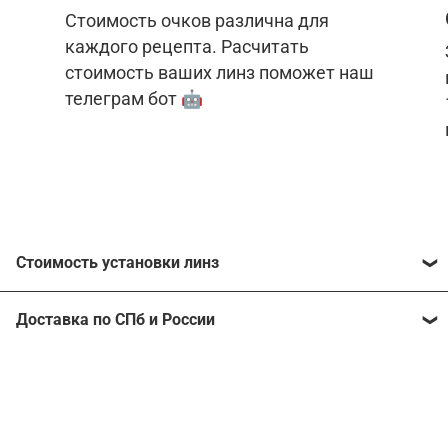
Стоимость очков различна для
каждого рецепта. Расчитать
стоимость ваших линз поможет наш
телеграм бот 🤖
Стоимость установки линз
Стоимость линз различна для каждого рецепта.
Доставка по СПб и России
Расчитать стоимость ваших линз поможет
наш
телеграм бот
🤖.
Отправим очки в любой регион, консультант
рассчитает стоимость доставки во время
Стоимость линз без коррекции зрения:
подтверждения заказа.
Компьютерные линзы от 2500 ₽