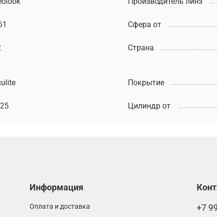
eolook
Производитель линз
61
Сфера от
2
Страна
ulite
Покрытие
,25
Цилиндр от
Информация
Кон
Оплата и доставка
+7 9