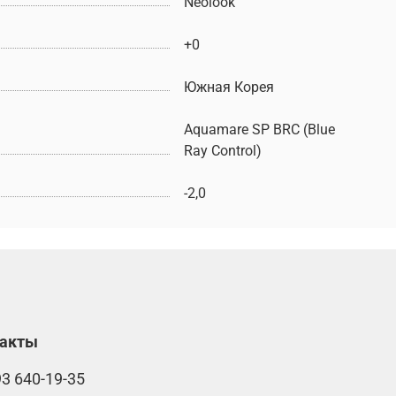
Neolook
+0
Южная Корея
Aquamare SP BRC (Blue
Ray Control)
-2,0
такты
93 640-19-35