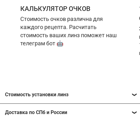
КАЛЬКУЛЯТОР ОЧКОВ
Стоимость очков различна для
каждого рецепта. Расчитать
стоимость ваших линз поможет наш
телеграм бот 🤖
Стоимость установки линз
Стоимость линз различна для каждого рецепта.
Доставка по СПб и России
Расчитать стоимость ваших линз поможет
наш
телеграм бот
🤖.
Отправим очки в любой регион, консультант
рассчитает стоимость доставки во время
Стоимость линз без коррекции зрения:
подтверждения заказа.