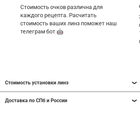
Стоимость очков различна для
каждого рецепта. Расчитать
стоимость ваших линз поможет наш
телеграм бот 🤖
Стоимость установки линз
Стоимость линз различна для каждого рецепта.
Доставка по СПб и России
Расчитать стоимость ваших линз поможет
наш
телеграм бот
🤖.
Отправим очки в любой регион, консультант
рассчитает стоимость доставки во время
Стоимость линз без коррекции зрения:
подтверждения заказа.
Компьютерные линзы от 2500 ₽