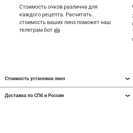
Стоимость очков различна для
каждого рецепта. Расчитать
стоимость ваших линз поможет наш
телеграм бот 🤖
Стоимость установки линз
Стоимость линз различна для каждого рецепта.
Доставка по СПб и России
Расчитать стоимость ваших линз поможет
наш
телеграм бот
🤖.
Отправим очки в любой регион, консультант
рассчитает стоимость доставки во время
Стоимость линз без коррекции зрения:
подтверждения заказа.
Компьютерные линзы от 2500 ₽