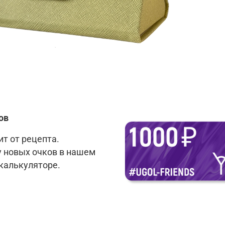
ов
т от рецепта.
у новых очков в нашем
 калькуляторе.