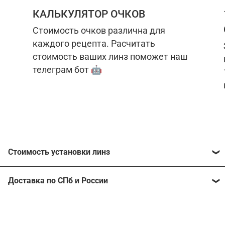
КАЛЬКУЛЯТОР ОЧКОВ
Стоимость очков различна для
каждого рецепта. Расчитать
стоимость ваших линз поможет наш
телеграм бот 🤖
Стоимость установки линз
Стоимость линз различна для каждого рецепта.
Доставка по СПб и России
Расчитать стоимость ваших линз поможет
наш
телеграм бот
🤖.
Отправим очки в любой регион, консультант
рассчитает стоимость доставки во время
Стоимость линз без коррекции зрения:
подтверждения заказа.