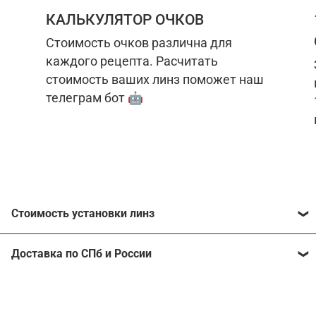
КАЛЬКУЛЯТОР ОЧКОВ
Стоимость очков различна для
каждого рецепта. Расчитать
стоимость ваших линз поможет наш
телеграм бот 🤖
Стоимость установки линз
Стоимость линз различна для каждого рецепта.
Доставка по СПб и России
Расчитать стоимость ваших линз поможет
наш
телеграм бот
🤖.
Отправим очки в любой регион, консультант
рассчитает стоимость доставки во время
Стоимость линз без коррекции зрения:
подтверждения заказа.