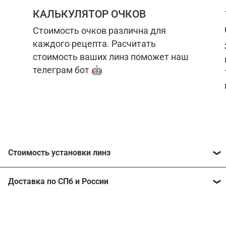
КАЛЬКУЛЯТОР ОЧКОВ
Стоимость очков различна для
каждого рецепта. Расчитать
стоимость ваших линз поможет наш
телеграм бот 🤖
Стоимость установки линз
Стоимость линз различна для каждого рецепта.
Доставка по СПб и России
Расчитать стоимость ваших линз поможет
наш
телеграм бот
🤖.
Отправим очки в любой регион, консультант
рассчитает стоимость доставки во время
Стоимость линз без коррекции зрения:
подтверждения заказа.