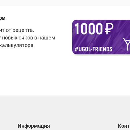
ов
т от рецепта.
у новых очков в нашем
 калькуляторе.
Информация
Кон