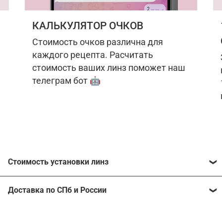
КАЛЬКУЛЯТОР ОЧКОВ
Стоимость очков различна для
каждого рецепта. Расчитать
стоимость ваших линз поможет наш
телеграм бот 🤖
Стоимость установки линз
Стоимость линз различна для каждого рецепта.
Доставка по СПб и России
Расчитать стоимость ваших линз поможет
наш
телеграм бот
🤖.
Отправим очки в любой регион, консультант
рассчитает стоимость доставки во время