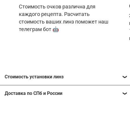
Стоимость очков различна для
каждого рецепта. Расчитать
стоимость ваших линз поможет наш
телеграм бот 🤖
Стоимость установки линз
Стоимость линз различна для каждого рецепта.
Доставка по СПб и России
Расчитать стоимость ваших линз поможет
наш
телеграм бот
🤖.
Отправим очки в любой регион, консультант
рассчитает стоимость доставки во время
Стоимость линз без коррекции зрения:
подтверждения заказа.
Компьютерные линзы от 2500 ₽