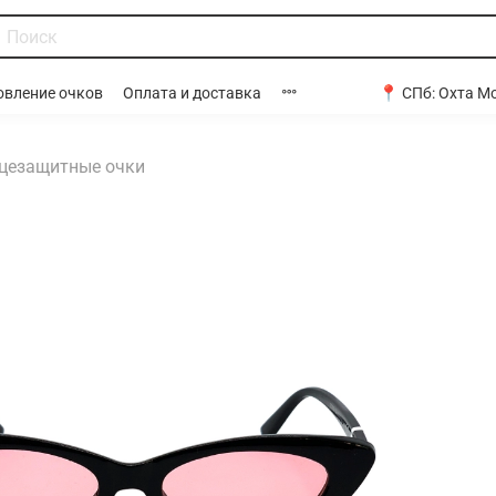
📍 СПб:
Охта Мо
овление очков
Оплата и доставка
цезащитные очки