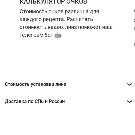
КАЛЬКУЛЯТОР ОЧКОВ
Стоимость очков различна для
каждого рецепта. Расчитать
стоимость ваших линз поможет наш
телеграм бот 🤖
Стоимость установки линз
Стоимость линз различна для каждого рецепта.
Доставка по СПб и России
Расчитать стоимость ваших линз поможет
наш
телеграм бот
🤖.
Отправим очки в любой регион, консультант
рассчитает стоимость доставки во время
Стоимость линз без коррекции зрения:
подтверждения заказа.
Компьютерные линзы от 2500 ₽