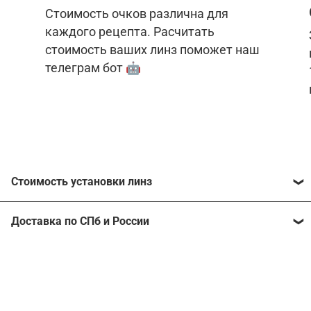
Стоимость очков различна для
каждого рецепта. Расчитать
стоимость ваших линз поможет наш
телеграм бот 🤖
Стоимость установки линз
Стоимость линз различна для каждого рецепта.
Доставка по СПб и России
Расчитать стоимость ваших линз поможет
наш
телеграм бот
🤖.
Отправим очки в любой регион, консультант
рассчитает стоимость доставки во время
Стоимость линз без коррекции зрения:
подтверждения заказа.
Компьютерные линзы от 2500 ₽