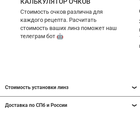
КАЛЬКУЛЯТОР ОЧКОВ
Стоимость очков различна для
каждого рецепта. Расчитать
стоимость ваших линз поможет наш
телеграм бот 🤖
Стоимость установки линз
Стоимость линз различна для каждого рецепта.
Доставка по СПб и России
Расчитать стоимость ваших линз поможет
наш
телеграм бот
🤖.
Отправим очки в любой регион, консультант
рассчитает стоимость доставки во время
Стоимость линз без коррекции зрения:
подтверждения заказа.
Компьютерные линзы от 2500 ₽