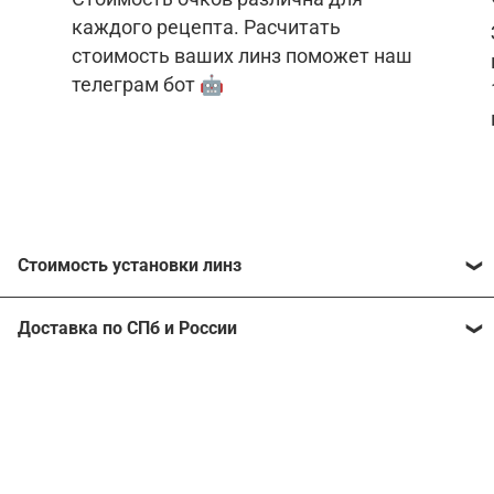
каждого рецепта. Расчитать
стоимость ваших линз поможет наш
телеграм бот 🤖
Стоимость установки линз
Стоимость линз различна для каждого рецепта.
Доставка по СПб и России
Расчитать стоимость ваших линз поможет
наш
телеграм бот
🤖.
Отправим очки в любой регион, консультант
рассчитает стоимость доставки во время
Стоимость линз без коррекции зрения:
подтверждения заказа.
Компьютерные линзы от 2500 ₽
Фотохромные линзы от 6400 ₽