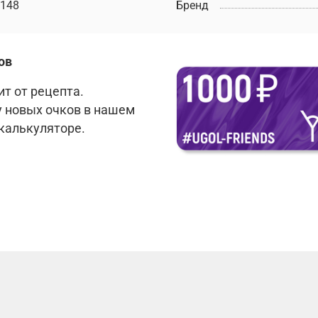
148
Бренд
ов
т от рецепта.
у новых очков в нашем
 калькуляторе.