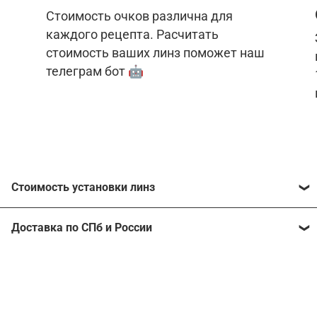
Стоимость очков различна для
каждого рецепта. Расчитать
стоимость ваших линз поможет наш
телеграм бот 🤖
Стоимость установки линз
Стоимость линз различна для каждого рецепта.
Доставка по СПб и России
Расчитать стоимость ваших линз поможет
наш
телеграм бот
🤖.
Отправим очки в любой регион, консультант
рассчитает стоимость доставки во время
Стоимость линз без коррекции зрения:
подтверждения заказа.
Компьютерные линзы от 2500 ₽