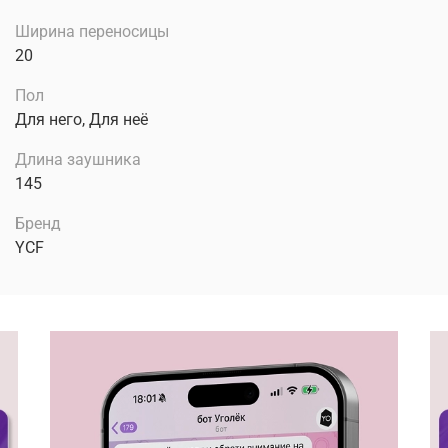
Ширина переносицы
20
Пол
Для него, Для неё
Длина заушника
145
Бренд
YCF