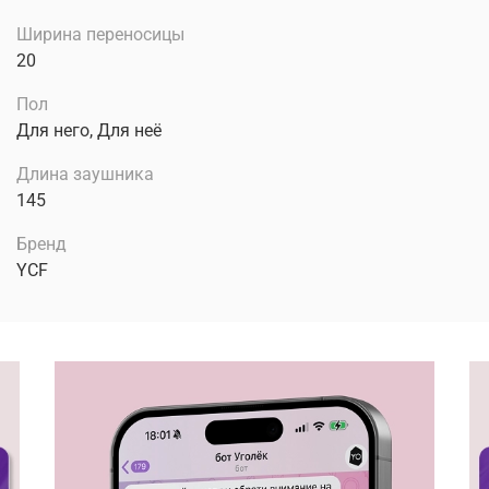
Ширина переносицы
20
Пол
Для него, Для неё
Длина заушника
145
Бренд
YCF