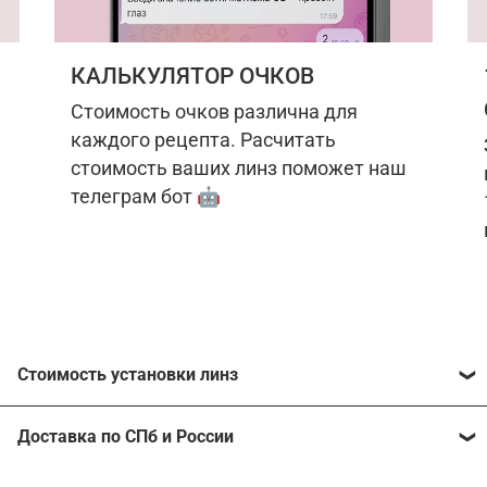
КАЛЬКУЛЯТОР ОЧКОВ
Стоимость очков различна для
каждого рецепта. Расчитать
стоимость ваших линз поможет наш
телеграм бот 🤖
Стоимость установки линз
Стоимость линз различна для каждого рецепта.
Доставка по СПб и России
Расчитать стоимость ваших линз поможет
наш
телеграм бот
🤖.
Отправим очки в любой регион, консультант