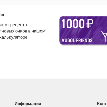
ов
т от рецепта.
у новых очков в нашем
 калькуляторе.
Информация
Кон