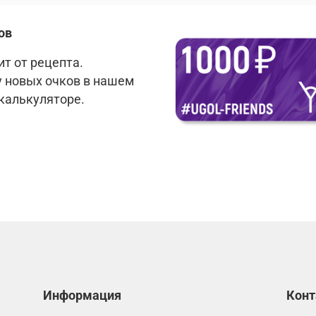
ов
т от рецепта.
у новых очков в нашем
 калькуляторе.
Информация
Кон