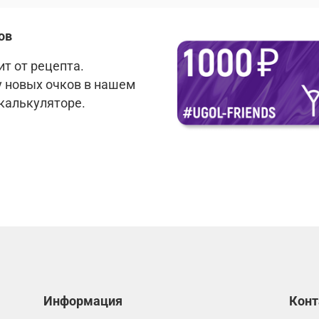
ов
т от рецепта.
у новых очков в нашем
 калькуляторе.
Информация
Кон