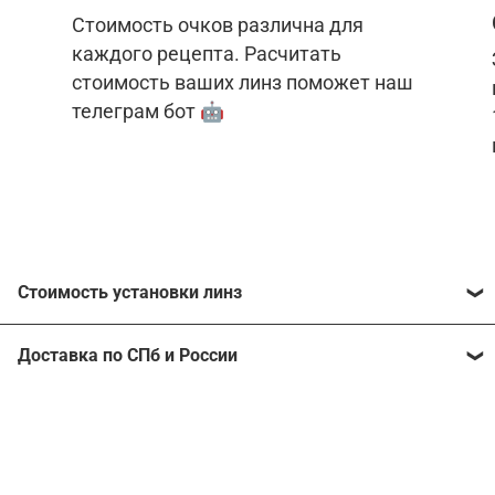
Стоимость очков различна для
каждого рецепта. Расчитать
стоимость ваших линз поможет наш
телеграм бот 🤖
Стоимость установки линз
Стоимость линз различна для каждого рецепта.
Доставка по СПб и России
Расчитать стоимость ваших линз поможет
наш
телеграм бот
🤖.
Отправим очки в любой регион, консультант
рассчитает стоимость доставки во время
Стоимость линз без коррекции зрения:
подтверждения заказа.
Компьютерные линзы от 2500 ₽