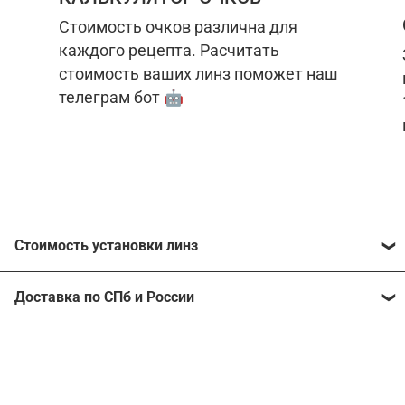
Стоимость очков различна для
каждого рецепта. Расчитать
стоимость ваших линз поможет наш
телеграм бот 🤖
Стоимость установки линз
Стоимость линз различна для каждого рецепта.
Доставка по СПб и России
Расчитать стоимость ваших линз поможет
наш
телеграм бот
🤖.
Отправим очки в любой регион, консультант
рассчитает стоимость доставки во время
Стоимость линз без коррекции зрения:
подтверждения заказа.
Компьютерные линзы от 2500 ₽