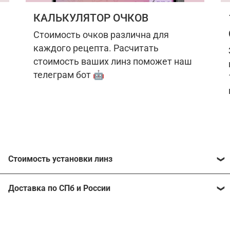
КАЛЬКУЛЯТОР ОЧКОВ
Стоимость очков различна для
каждого рецепта. Расчитать
стоимость ваших линз поможет наш
телеграм бот 🤖
Стоимость установки линз
Стоимость линз различна для каждого рецепта.
Доставка по СПб и России
Расчитать стоимость ваших линз поможет
наш
телеграм бот
🤖.
Отправим очки в любой регион, консультант
рассчитает стоимость доставки во время
Стоимость линз без коррекции зрения: