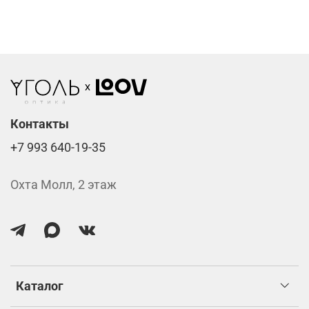
подтверждения заказа.
Компьютерные линзы от 2500 ₽
Фотохромные линзы от 6400 ₽
Линзы нулёвки от 900 ₽
Стоимость указана за две линзы вместе с
изготовлением.
Контакты
+7 993 640-19-35
Охта Молл, 2 этаж
Каталог