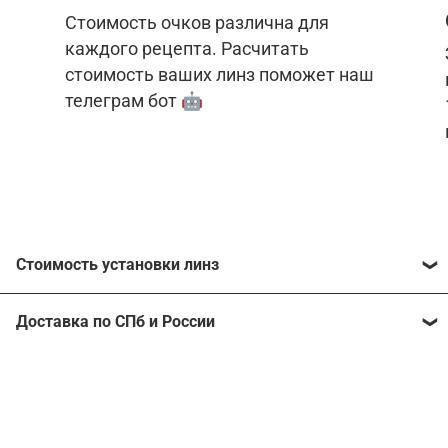
Стоимость очков различна для
каждого рецепта. Расчитать
стоимость ваших линз поможет наш
телеграм бот 🤖
Стоимость установки линз
Стоимость линз различна для каждого рецепта.
Доставка по СПб и России
Расчитать стоимость ваших линз поможет
наш
телеграм бот
🤖.
Отправим очки в любой регион, консультант
рассчитает стоимость доставки во время
Стоимость линз без коррекции зрения:
подтверждения заказа.
Компьютерные линзы от 2500 ₽