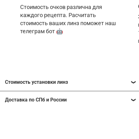
Стоимость очков различна для
каждого рецепта. Расчитать
стоимость ваших линз поможет наш
телеграм бот 🤖
Стоимость установки линз
Стоимость линз различна для каждого рецепта.
Доставка по СПб и России
Расчитать стоимость ваших линз поможет
наш
телеграм бот
🤖.
Отправим очки в любой регион, консультант
рассчитает стоимость доставки во время
Стоимость линз без коррекции зрения:
подтверждения заказа.
Компьютерные линзы от 2500 ₽