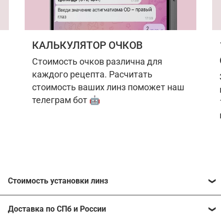
КАЛЬКУЛЯТОР ОЧКОВ
Стоимость очков различна для
каждого рецепта. Расчитать
стоимость ваших линз поможет наш
телеграм бот 🤖
Стоимость установки линз
Стоимость линз различна для каждого рецепта.
Доставка по СПб и России
Расчитать стоимость ваших линз поможет
наш