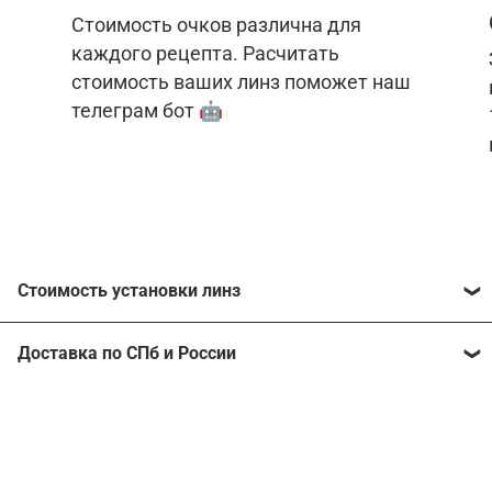
Стоимость очков различна для
каждого рецепта. Расчитать
стоимость ваших линз поможет наш
телеграм бот 🤖
Стоимость установки линз
Стоимость линз различна для каждого рецепта.
Доставка по СПб и России
Расчитать стоимость ваших линз поможет
наш
телеграм бот
🤖.
Отправим очки в любой регион, консультант
рассчитает стоимость доставки во время
Стоимость линз без коррекции зрения:
подтверждения заказа.
Компьютерные линзы от 2500 ₽