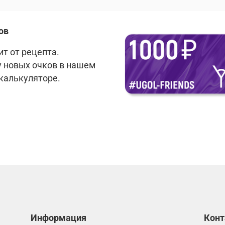
ов
т от рецепта.
у новых очков в нашем
 калькуляторе.
Информация
Кон