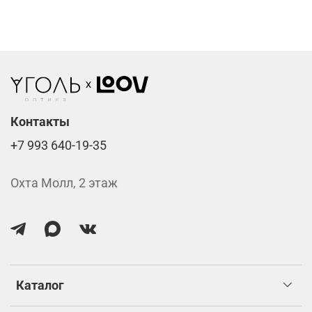
подтверждения заказа.
Компьютерные линзы от 2500 ₽
Фотохромные линзы от 6400 ₽
Линзы нулёвки от 900 ₽
Стоимость указана за две линзы вместе с
изготовлением.
Контакты
+7 993 640-19-35
Охта Молл, 2 этаж
Каталог