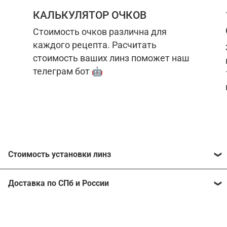
КАЛЬКУЛЯТОР ОЧКОВ
Стоимость очков различна для
каждого рецепта. Расчитать
стоимость ваших линз поможет наш
телеграм бот 🤖
Стоимость установки линз
Стоимость линз различна для каждого рецепта.
Доставка по СПб и России
Расчитать стоимость ваших линз поможет
наш
телеграм бот
🤖.
Отправим очки в любой регион, консультант
рассчитает стоимость доставки во время
Стоимость линз без коррекции зрения: