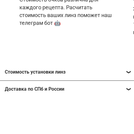
каждого рецепта. Расчитать
стоимость ваших линз поможет наш
телеграм бот 🤖
Стоимость установки линз
Стоимость линз различна для каждого рецепта.
Доставка по СПб и России
Расчитать стоимость ваших линз поможет
наш
телеграм бот
🤖.
Отправим очки в любой регион, консультант
рассчитает стоимость доставки во время
Стоимость линз без коррекции зрения:
подтверждения заказа.
Компьютерные линзы от 2500 ₽
Фотохромные линзы от 6400 ₽