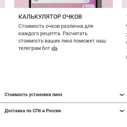
КАЛЬКУЛЯТОР ОЧКОВ
Стоимость очков различна для
каждого рецепта. Расчитать
стоимость ваших линз поможет наш
телеграм бот 🤖
Стоимость установки линз
Стоимость линз различна для каждого рецепта.
Доставка по СПб и России
Расчитать стоимость ваших линз поможет
наш
телеграм бот
🤖.
Отправим очки в любой регион, консультант