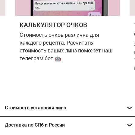
КАЛЬКУЛЯТОР ОЧКОВ
Стоимость очков различна для
каждого рецепта. Расчитать
стоимость ваших линз поможет наш
телеграм бот 🤖
Стоимость установки линз
Стоимость линз различна для каждого рецепта.
Доставка по СПб и России
Расчитать стоимость ваших линз поможет
наш
телеграм бот
🤖.