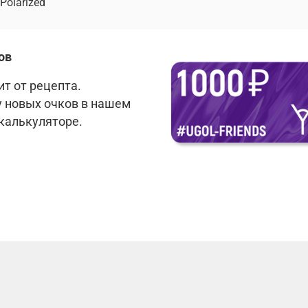
Polarized
ов
т от рецепта.
у новых очков в нашем
 калькуляторе.