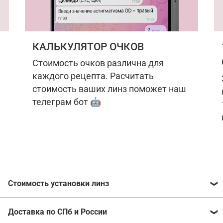
КАЛЬКУЛЯТОР ОЧКОВ
Стоимость очков различна для
каждого рецепта. Расчитать
стоимость ваших линз поможет наш
телеграм бот 🤖
Стоимость установки линз
Стоимость линз различна для каждого рецепта.
Доставка по СПб и России
Расчитать стоимость ваших линз поможет
наш