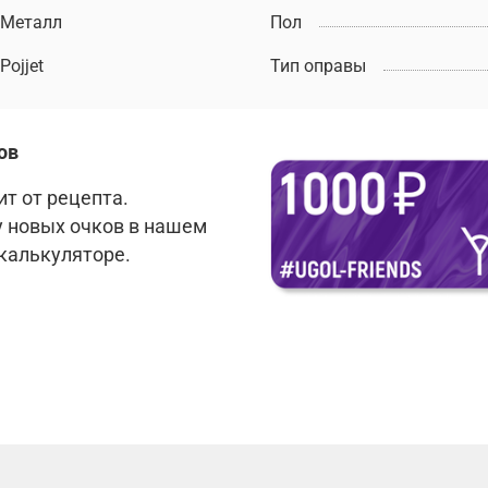
Металл
Пол
Pojjet
Тип оправы
ов
т от рецепта.
у новых очков в нашем
 калькуляторе.